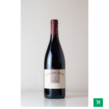
Château de Beaucastel
Provence
Domaine De Trevallon
Languedoc-Roussillon
Domaine Vaïsse
Domaine de Montcalmès
Domaine Roc D'Anglade
Savoie-Jura
Sud-Ouest
Vins étrangers
Autriche
Espagne
Italie
Portugal
Sicile
Serbie