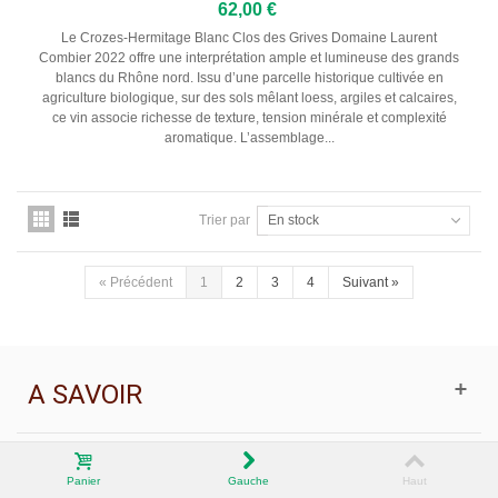
62,00 €
Le Crozes-Hermitage Blanc Clos des Grives Domaine Laurent
Combier 2022 offre une interprétation ample et lumineuse des grands
blancs du Rhône nord. Issu d’une parcelle historique cultivée en
agriculture biologique, sur des sols mêlant loess, argiles et calcaires,
ce vin associe richesse de texture, tension minérale et complexité
aromatique. L’assemblage...
Trier par
En stock
«
Précédent
1
2
3
4
Suivant
»
A SAVOIR
BON PLAN
Panier
Gauche
Haut