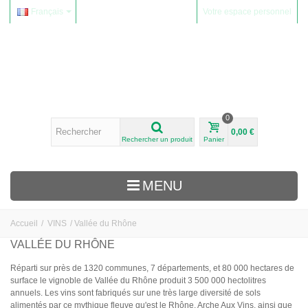
Français
Votre espace personnel
0
0,00 €
Rechercher un produit
Panier
MENU
Accueil
/
VINS
/
Vallée du Rhône
VINS
VALLÉE DU RHÔNE
Alsace
Réparti sur près de 1320 communes, 7 départements, et 80 000 hectares de
surface le vignoble de Vallée du Rhône produit 3 500 000 hectolitres
Beaujolais
annuels. Les vins sont fabriqués sur une très large diversité de sols
Domaine Yvon Métras
alimentés par ce mythique fleuve qu'est le Rhône. Arche Aux Vins, ainsi que