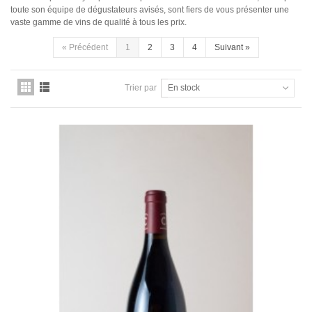
Domaine Jules Métras
toute son équipe de dégustateurs avisés, sont fiers de vous présenter une
Domaine de la Grand'Cour Jean-Louis Dutraive
vaste gamme de vins de qualité à tous les prix.
Domaine Jean Foillard
Domaine Marcel Lapierre
«
Précédent
1
2
3
4
Suivant
»
Domaine Christophe Pacalet
Bourgogne
Trier par
En stock
Domaine des Héritiers du Comte Lafon
Domaine Dominique Cornin
Domaine Olivier Guyot
Domaine Joblot
Domaine Henri Delagrange et Fils
Domaine Moreau-Naudet
Domaine Denis Mortet
Domaine des Lambrays
Domaine Jean-Louis Trapet
Bordeaux
Saint Estèphe
Bordeaux Supérieur
Pomerol
Sauternes
Château LATOUR
Pauillac