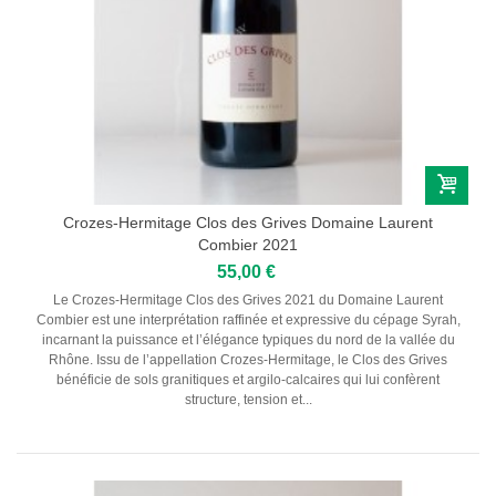
Pessac-Léognan
Côtes de Bordeaux
Saint-Julien
Côtes de Bourg
Saint-Emilion
Château MARGAUX
Médoc
Loire
Domaine Des Roches Neuves Thierry Germain
Crozes-Hermitage Clos des Grives Domaine Laurent
Combier 2021
Vallée du Rhône
55,00 €
Domaine des Amouriers
Domaine Alain Graillot
Le Crozes-Hermitage Clos des Grives 2021 du Domaine Laurent
Domaine Laurent Combier
Combier est une interprétation raffinée et expressive du cépage Syrah,
Domaine de Beaurenard Paul Coulon & Fils
incarnant la puissance et l’élégance typiques du nord de la vallée du
Domaine de la Janasse
Rhône. Issu de l’appellation Crozes-Hermitage, le Clos des Grives
Domaine du Coulet Matthieu Barret
bénéficie de sols granitiques et argilo-calcaires qui lui confèrent
Domaine Du Monteillet Stéphane Montez
structure, tension et...
Domaine Yves Gangloff
Domaine Jean-Michel Gérin
Domaine Yves Cuilleron
Domaine François Villard
Domaine Gallety