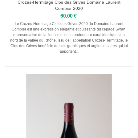
Crozes-Hermitage Clos des Grives Domaine Laurent
Combier 2020
CHAMPAGNES
60,00 €
Champagne Harlin Père & Fils
Le Crozes-Hermitage Clos des Grives 2020 du Domaine Laurent
Combier est une expression élégante et puissante du cépage Syrah,
Champagne Dom Pérignon
représentative de la finesse et de la profondeur caractéristiques du
nord de la vallée du Rhône. Issu de l’appellation Crozes-Hermitage, le
Champagne Henri Giraud
Clos des Grives bénéficie de sols granitiques et argilo-calcaires qui lui
apportent...
Champagne André Bergère
Champagne Lamandier - Bernier
Maison Ruinart
SPIRITUEUX
Chartreuse
Rhum