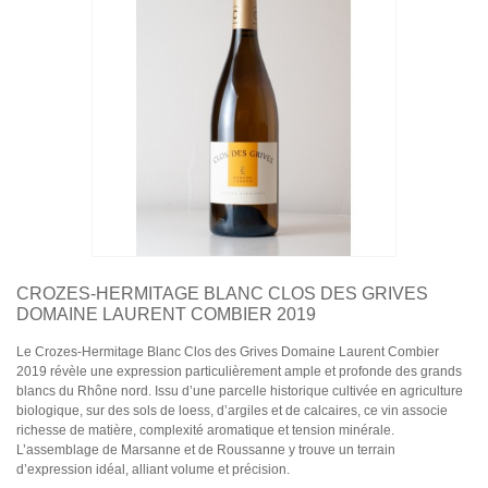
Domaine Jules Métras
Domaine de la Grand'Cour Jean-Louis Dutraive
Domaine Jean Foillard
Domaine Marcel Lapierre
Domaine Christophe Pacalet
Bourgogne
Domaine des Héritiers du Comte Lafon
Domaine Dominique Cornin
Domaine Olivier Guyot
Domaine Joblot
Domaine Henri Delagrange et Fils
Domaine Moreau-Naudet
Domaine Denis Mortet
Domaine des Lambrays
CROZES-HERMITAGE BLANC CLOS DES GRIVES
Domaine Jean-Louis Trapet
DOMAINE LAURENT COMBIER 2019
Le Crozes-Hermitage Blanc Clos des Grives Domaine Laurent Combier
Bordeaux
2019 révèle une expression particulièrement ample et profonde des grands
Saint Estèphe
blancs du Rhône nord. Issu d’une parcelle historique cultivée en agriculture
Bordeaux Supérieur
biologique, sur des sols de loess, d’argiles et de calcaires, ce vin associe
Pomerol
richesse de matière, complexité aromatique et tension minérale.
Sauternes
L’assemblage de Marsanne et de Roussanne y trouve un terrain
Château LATOUR
d’expression idéal, alliant volume et précision.
Pauillac