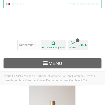
Français
Votre espace personnel
0
0,00 €
Rechercher un produit
Panier
MENU
Accueil
/
VINS
/
Vallée du Rhône
/
Domaine Laurent Combier
/
Crozes-
Hermitage blanc Clos des Grives Domaine Laurent Combier 2019
VINS
Alsace
Beaujolais
Domaine Yvon Métras