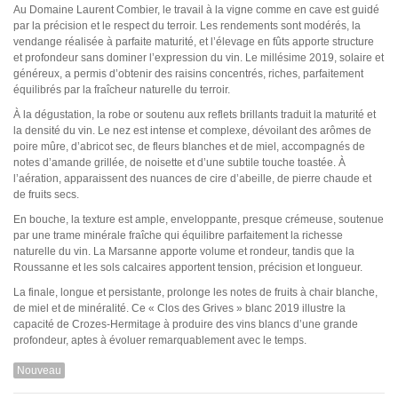
Pessac-Léognan
Au Domaine Laurent Combier, le travail à la vigne comme en cave est guidé
Côtes de Bordeaux
par la précision et le respect du terroir. Les rendements sont modérés, la
Saint-Julien
vendange réalisée à parfaite maturité, et l’élevage en fûts apporte structure
Côtes de Bourg
et profondeur sans dominer l’expression du vin. Le millésime 2019, solaire et
Saint-Emilion
généreux, a permis d’obtenir des raisins concentrés, riches, parfaitement
Château MARGAUX
équilibrés par la fraîcheur naturelle du terroir.
Médoc
À la dégustation, la robe or soutenu aux reflets brillants traduit la maturité et
Loire
la densité du vin. Le nez est intense et complexe, dévoilant des arômes de
poire mûre, d’abricot sec, de fleurs blanches et de miel, accompagnés de
Domaine Des Roches Neuves Thierry Germain
notes d’amande grillée, de noisette et d’une subtile touche toastée. À
l’aération, apparaissent des nuances de cire d’abeille, de pierre chaude et
de fruits secs.
Vallée du Rhône
En bouche, la texture est ample, enveloppante, presque crémeuse, soutenue
Domaine des Amouriers
par une trame minérale fraîche qui équilibre parfaitement la richesse
Domaine Alain Graillot
naturelle du vin. La Marsanne apporte volume et rondeur, tandis que la
Domaine Laurent Combier
Roussanne et les sols calcaires apportent tension, précision et longueur.
Domaine de Beaurenard Paul Coulon & Fils
Domaine de la Janasse
La finale, longue et persistante, prolonge les notes de fruits à chair blanche,
Domaine du Coulet Matthieu Barret
de miel et de minéralité. Ce « Clos des Grives » blanc 2019 illustre la
Domaine Du Monteillet Stéphane Montez
capacité de Crozes-Hermitage à produire des vins blancs d’une grande
Domaine Yves Gangloff
profondeur, aptes à évoluer remarquablement avec le temps.
Domaine Jean-Michel Gérin
Domaine Yves Cuilleron
Nouveau
Domaine François Villard
Domaine Gallety