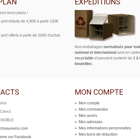
PLAN
EXPÉDITIONS
 nos bons plans !
e port réduits de 4,90€ à partir 100€
 port offerts à partir de 200€ d'achat.
Nos emballages
normalisés pour tout
national et international
sont en cart
recyclable
et peuvent contenir de
1 à 
bouteilles
.
ACTS
MON COMPTE
Vins
»
Mon compte
»
Mes commandes
 Clercs
»
Mes avoirs
ENOBLE
»
Mes adresses
»
Mes informations personnelles
rcheauxvins.com
»
Mes bons de réduction
ivre sur Facebook