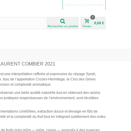
Votre espace personnel
0
0,00 €
Rechercher un produit
Panier
LAURENT COMBIER 2021
une interprétation raffinée et expressive du cépage Syrah,
. Issu de l’appellation Crozes-Hermitage, le Clos des Grives
 tension et complexité aromatique.
réserver une belle acidité naturelle tout en obtenant des raisins
 des pratiques respectueuses de l’environnement, sont récoltées
.
ermentations contrôlées, extraction douce et élevage en fûts de
é et la complexité du fruit tout en intégrant subtilement des notes
s de fruits noirs mûrs — mûre, cassis — associés à des nuances