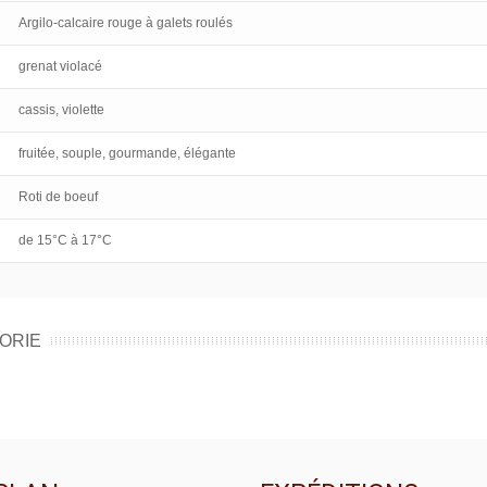
Argilo-calcaire rouge à galets roulés
grenat violacé
cassis, violette
fruitée, souple, gourmande, élégante
Roti de boeuf
de 15°C à 17°C
ORIE