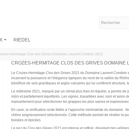
X
RIEDEL
rozes-Hermitage Clos des Grives Domaine Laurent Combier 2021
CROZES-HERMITAGE CLOS DES GRIVES DOMAINE 
Le Crozes-Hermitage Clos des Grives 2021 du Domaine Laurent Combier est 
incarnant la puissance et l’élégance typiques du nord de la vallée du Rhône
bénéficie de sols granitiques et argilo-calcaires qui lui confèrent structure,
Le millésime 2021, marqué par un climat plus frais et régulier, a permis de p
mûrs et parfaitement équilibrés. Les vignes, travaillées avec soin et selon
manuellement pour sélectionner les grappes les plus saines et expressives
En cave, la vinification reste fidèle à l’approche minimaliste du domaine : f
chêne soigneusement sélectionnés. Cette méthode permet de révéler la puret
boisées et épicées.
Le nez du Clos des Grives 2021 est intense et raffiné, dévoilant des arôme