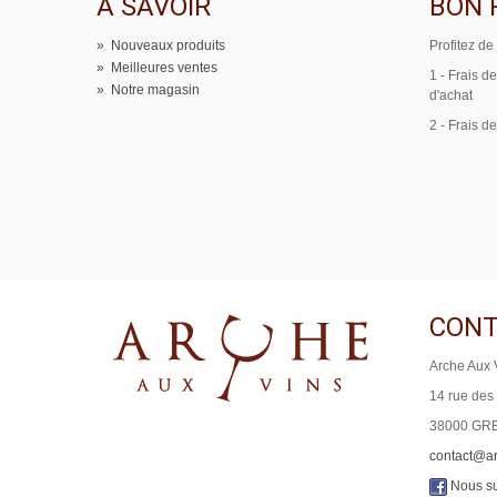
A SAVOIR
BON 
»
Nouveaux produits
Profitez de
»
Meilleures ventes
1 - Frais d
»
Notre magasin
d'achat
2 - Frais de
CONT
Arche Aux 
14 rue des
38000 GR
contact@a
Nous su