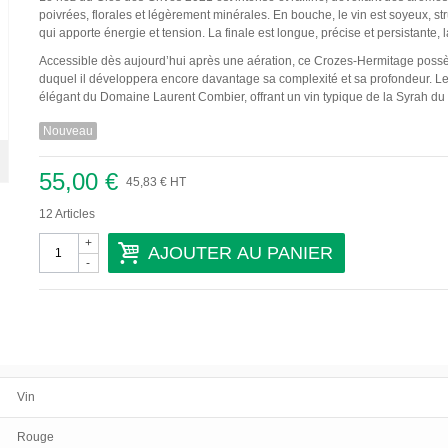
poivrées, florales et légèrement minérales. En bouche, le vin est soyeux, stru
qui apporte énergie et tension. La finale est longue, précise et persistante,
Accessible dès aujourd’hui après une aération, ce Crozes-Hermitage possè
duquel il développera encore davantage sa complexité et sa profondeur. Le C
élégant du Domaine Laurent Combier, offrant un vin typique de la Syrah du no
Nouveau
55,00 €
45,83 €
HT
12
Articles
+
AJOUTER AU PANIER
-
Vin
Rouge