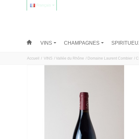
Français
VINS
CHAMPAGNES
SPIRITUEU
Accueil
/
VINS
/
Vallée du Rhône
/
Domaine Laurent Combier
/
C