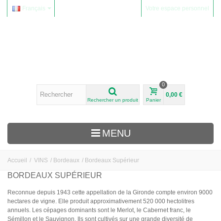
Français
Votre espace personnel
0
0,00 €
Rechercher un produit
Panier
MENU
Accueil
/
VINS
/
Bordeaux
/
Bordeaux Supérieur
VINS
BORDEAUX SUPÉRIEUR
Alsace
Reconnue depuis 1943 cette appellation de la Gironde compte environ 9000
hectares de vigne. Elle produit approximativement 520 000 hectolitres
Beaujolais
annuels. Les cépages dominants sont le Merlot, le Cabernet franc, le
Domaine Yvon Métras
Sémillon et le Sauvignon. Ils sont cultivés sur une grande diversité de