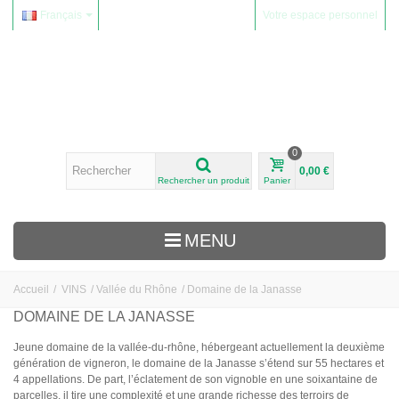
Français
Votre espace personnel
0
0,00 €
Rechercher un produit
Panier
MENU
Accueil
/
VINS
/
Vallée du Rhône
/
Domaine de la Janasse
VINS
DOMAINE DE LA JANASSE
Alsace
Jeune domaine de la vallée-du-rhône, hébergeant actuellement la deuxième
génération de vigneron, le domaine de la Janasse s’étend sur 55 hectares et
Beaujolais
4 appellations. De part, l’éclatement de son vignoble en une soixantaine de
Domaine Yvon Métras
parcelles, il tire une complexité et une grande richesse des terroirs de