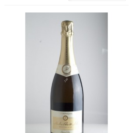
Domaine Jules Métras
Domaine de la Grand'Cour Jean-Louis Dutraive
Domaine Jean Foillard
Domaine Marcel Lapierre
Domaine Christophe Pacalet
Bourgogne
Domaine de La Pousse d'Or
Domaine des Héritiers du Comte Lafon
Domaine Dominique Cornin
Domaine Olivier Guyot
Domaine Joblot
Domaine Henri Delagrange et Fils
Domaine Moreau-Naudet
Domaine Denis Mortet
Domaine des Lambrays
Domaine Jean-Louis Trapet
Bordeaux
Saint Estèphe
Bordeaux Supérieur
Pomerol
Sauternes
Château LATOUR