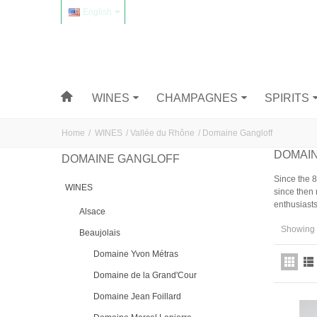
English
WINES
CHAMPAGNES
SPIRITS
Home
/
WINES
/
Vallée du Rhône
/
Domaine Gangloff
DOMAI
DOMAINE GANGLOFF
Since the 8
WINES
since then 
enthusiasts
Alsace
Showing 1
Beaujolais
Domaine Yvon Métras
Domaine de la Grand'Cour
Domaine Jean Foillard