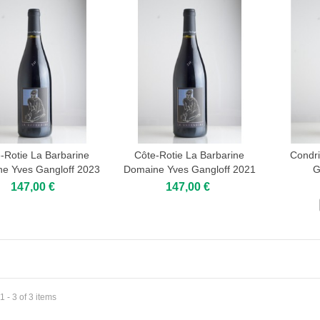
-Rotie La Barbarine
Côte-Rotie La Barbarine
Condr
e Yves Gangloff 2023
Domaine Yves Gangloff 2021
G
Add to cart
Add to cart
147,00 €
147,00 €
 - 3 of 3 items