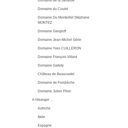
Domaine de la Janasse
Domaine du Coulet
Domaine Du Monteillet Stéphane
MONTEZ
Domaine Gangloff
Domaine Jean-Michel Gérin
Domaine Yves CUILLERON
Domaine François Villard
Domaine Gallety
Château de Beaucastel
Domaine de Fondrèche
Domaine Julien Pilon
A l'étranger ...
Autriche
Italie
Espagne