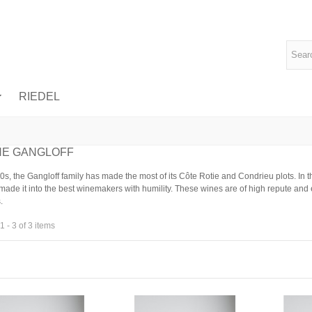
RIEDEL
NE GANGLOFF
0s, the Gangloff family has made the most of its Côte Rotie and Condrieu plots. In
made it into the best winemakers with humility. These wines are of high repute and 
.
 - 3 of 3 items