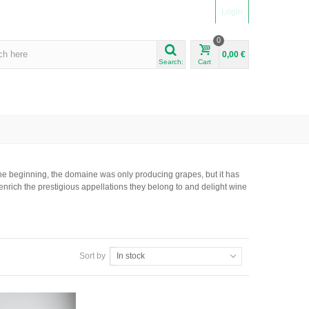
Login
0
0,00 €
Search:
Cart
 the beginning, the domaine was only producing grapes, but it has
enrich the prestigious appellations they belong to and delight wine
Sort by
In stock