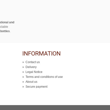
ational and
clable
 bottles
.
INFORMATION
»
Contact us
»
Delivery
»
Legal Notice
»
Terms and conditions of use
»
About us
»
Secure payment