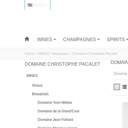
English
WINES
CHAMPAGNES
SPIRITS
Home
/
WINES
/
Beaujolais
/
Domaine Christophe Pacalet
DOMAI
DOMAINE CHRISTOPHE PACALET
Showing 1
WINES
Alsace
Beaujolais
Domaine Yvon Métras
Domaine de la Grand'Cour
Domaine Jean Foillard