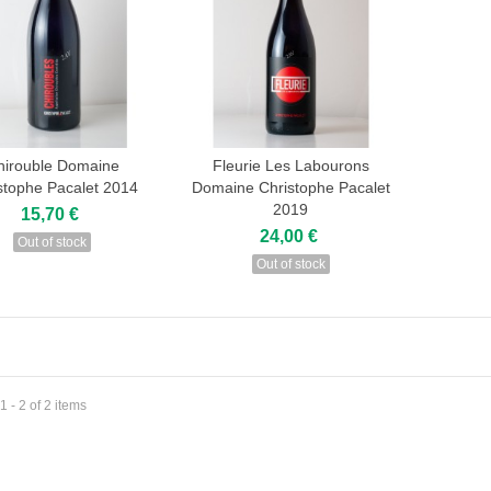
hirouble Domaine
Fleurie Les Labourons
stophe Pacalet 2014
Domaine Christophe Pacalet
View
2019
15,70 €
24,00 €
Out of stock
Out of stock
 - 2 of 2 items