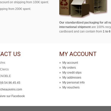
iscount on shipping from 100€ spent.
ipping from 200€ spent.
Our standardized packaging for all n
international shipment
are 100% recy
cardboard and can contain from
1 to 6
ACT US
MY ACCOUNT
Vins
»
My account
»
My orders
 Clercs
»
My credit slips
ENOBLE
»
My addresses
»
My personal info
0)9.54.96.45.45
»
My vouchers
rcheauxvins.com
ivre sur Facebook