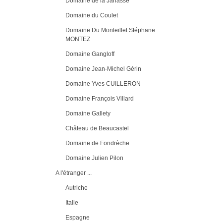
Domaine de la Janasse
Domaine du Coulet
Domaine Du Monteillet Stéphane
MONTEZ
Domaine Gangloff
Domaine Jean-Michel Gérin
Domaine Yves CUILLERON
Domaine François Villard
Domaine Gallety
Château de Beaucastel
Domaine de Fondrèche
Domaine Julien Pilon
A l'étranger ...
Autriche
Italie
Espagne