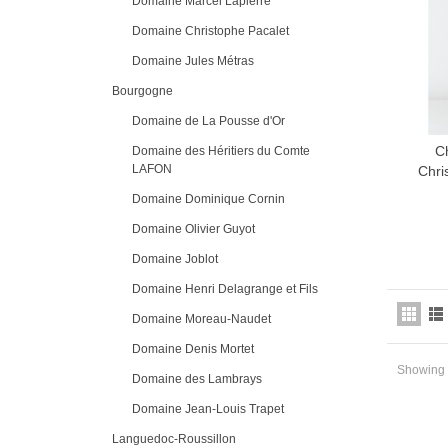
Domaine Marcel Lapierre
Domaine Christophe Pacalet
Domaine Jules Métras
Bourgogne
Domaine de La Pousse d'Or
C
Domaine des Héritiers du Comte
LAFON
Chri
Domaine Dominique Cornin
Domaine Olivier Guyot
Domaine Joblot
Domaine Henri Delagrange et Fils
Domaine Moreau-Naudet
Domaine Denis Mortet
Showing 1
Domaine des Lambrays
Domaine Jean-Louis Trapet
Languedoc-Roussillon