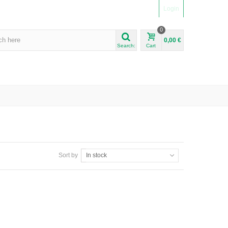
Login
0
0,00 €
Search:
Cart
Sort by
In stock