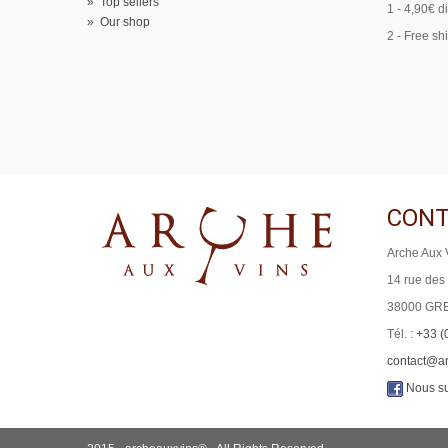
»
Top sellers
1 - 4,90€ d
»
Our shop
2 - Free sh
CONT
Arche Aux 
14 rue des
38000 GR
Tél. :
+33 (
contact@a
Nous su