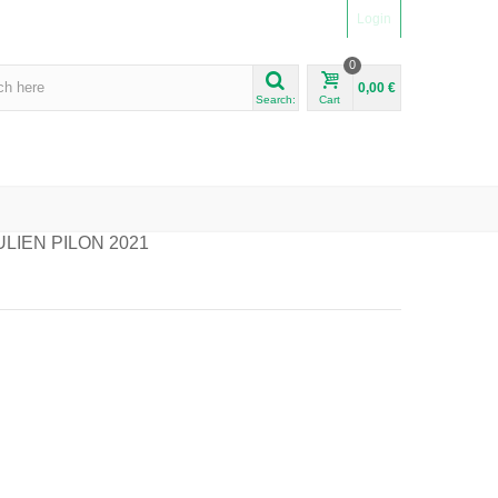
Login
0
0,00 €
Search:
Cart
LIEN PILON 2021