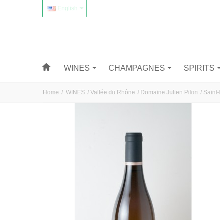
English
WINES
CHAMPAGNES
SPIRITS
Home
/
WINES
/
Vallée du Rhône
/
Domaine Julien Pilon
/
Saint