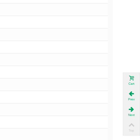
Cart
Prev
Next
Top