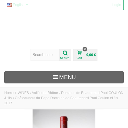
English
Login
0
0,00 €
Search:
Cart
MENU
Home
/
WINES
/
Vallée du Rhône
/
Domaine de Beaurenard Paul COULON
& fils
/
Châteauneuf du-Pape Domaine de Beaurenard Paul Coulon et fils
WINES
2017
Alsace
Beaujolais
Domaine Yvon Métras